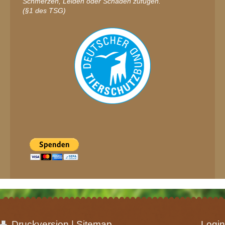
Schmerzen, Leiden oder Schäden zufügen.
(§1 des TSG)
Druckversion
|
Sitemap
Login