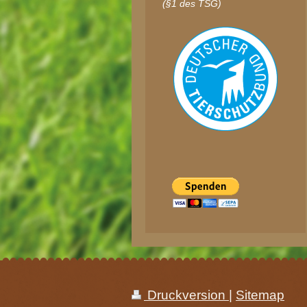
(§1 des TSG)
Druckversion
|
Sitemap